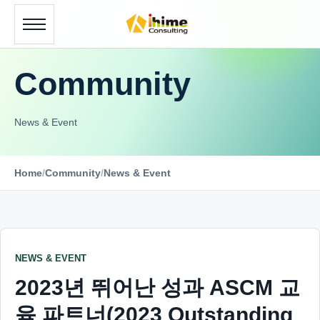
Community
News & Event
Home
/
Community
/
News & Event
NEWS & EVENT
2023년 뛰어난 성과 ASCM 교
육 파트너(2023 Outstanding