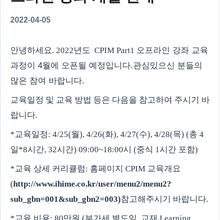
2022-04-05
안녕하세요
. 2022
년도
CPIM Part1
오프라인 강좌
교육
과정이 4
월에 오픈될 예정입니다
.
관심있으신 분들의
많은 참여 바랍니다
.
교육일정 및 교육 방법 등은 다음을 참고하여 주시기 바
랍니다
.
*
교육일정
: 4/25(
월
), 4/26(
화
), 4/27(
수
), 4/28(목
)
(
총
4
일
*8
시간
, 32
시간
) 09:00~18:00
시
(
중식
1
시간 포함
)
*
교육 상세 커리큘럼
:
홈페이지
CPIM
교육개요
(
http://www.ihime.co.kr/user/menu2/menu2?
sub_gbn=001&sub_gbn2=003)
참고해주시기 바랍니다
.
*
교육 비용
: 80
만원
(
부가세 별도임
,
교재
Learning