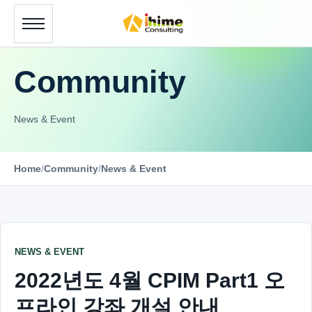
Community
News & Event
Home
/
Community
/
News & Event
NEWS & EVENT
2022년도 4월 CPIM Part1 오
프라인 강좌 개설 안내